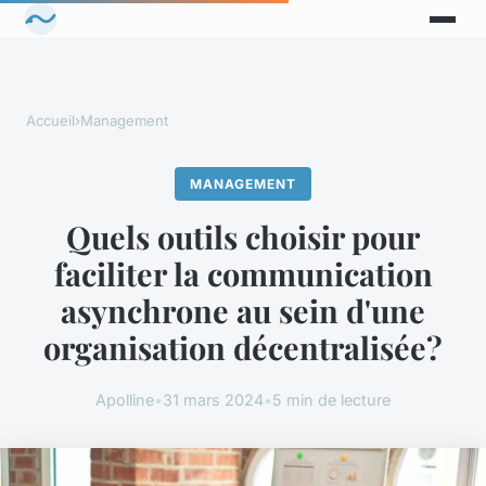
Accueil
›
Management
MANAGEMENT
Quels outils choisir pour
faciliter la communication
asynchrone au sein d'une
organisation décentralisée?
Apolline
•
31 mars 2024
•
5 min de lecture