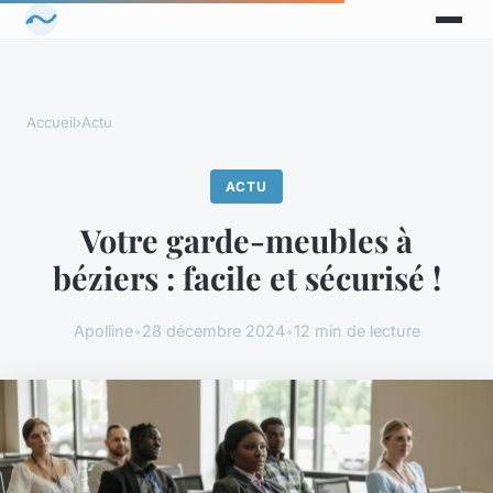
Accueil
›
Actu
ACTU
Votre garde-meubles à
béziers : facile et sécurisé !
Apolline
•
28 décembre 2024
•
12 min de lecture