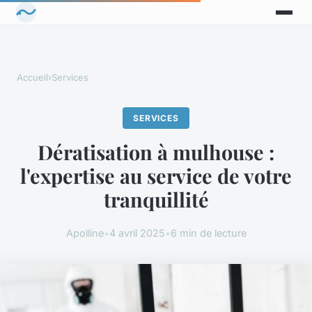
Accueil
›
Services
SERVICES
Dératisation à mulhouse :
l'expertise au service de votre
tranquillité
Apolline
•
4 avril 2025
•
6 min de lecture