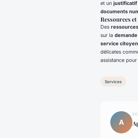
et un
justificati
documents nu
Ressources et
Des
ressources
sur la
demande 
service citoyen
délicates comm
assistance pour 
Services
EC
A
Ap