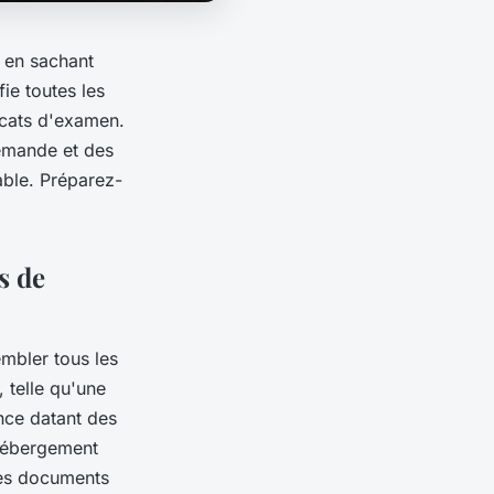
 en sachant
ie toutes les
ficats d'examen.
demande et des
ble. Préparez-
s de
embler tous les
, telle qu'une
nce datant des
'hébergement
des documents