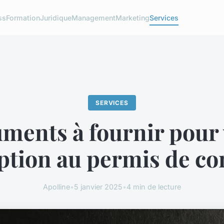
ss
Formation
Juridique
Management
Marketing
Services
SERVICES
ments à fournir pour 
iption au permis de co
Apolline
•
5 janvier 2025
•
4 min de lecture