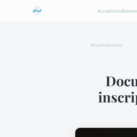
Accueil
Actu
Busine
Accueil
›
Services
Docu
inscr