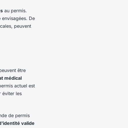
és
au permis.
re envisagées. De
cales, peuvent
euvent être
cat médical
ermis actuel est
 éviter les
ande de permis
d'identité valide