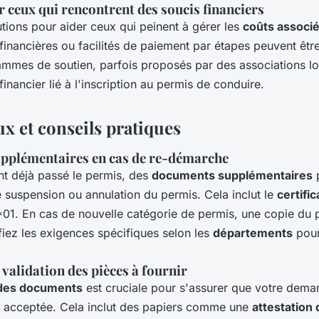
 ceux qui rencontrent des soucis financiers
lutions pour aider ceux qui peinent à gérer les
coûts associ
financières ou facilités de paiement par étapes peuvent êt
ammes de soutien, parfois proposés par des associations lo
financier lié à l'inscription au permis de conduire.
x et conseils pratiques
pplémentaires en cas de re-démarche
nt déjà passé le permis, des
documents supplémentaires
p
e suspension ou annulation du permis. Cela inclut le
certifi
1. En cas de nouvelle catégorie de permis, une copie du p
fiez les exigences spécifiques selon les
départements
pour
t validation des pièces à fournir
n des documents
est cruciale pour s'assurer que votre dem
t acceptée. Cela inclut des papiers comme une
attestation 