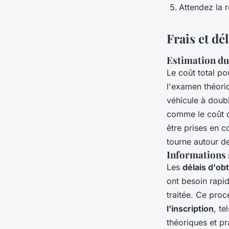
Attendez la r
Frais et dé
Estimation du 
Le coût total p
l'examen théor
véhicule à doub
comme le coût de
être prises en 
tourne autour d
Informations 
Les
délais d'ob
ont besoin rapi
traitée. Ce proc
l'inscription
, te
théoriques et pr