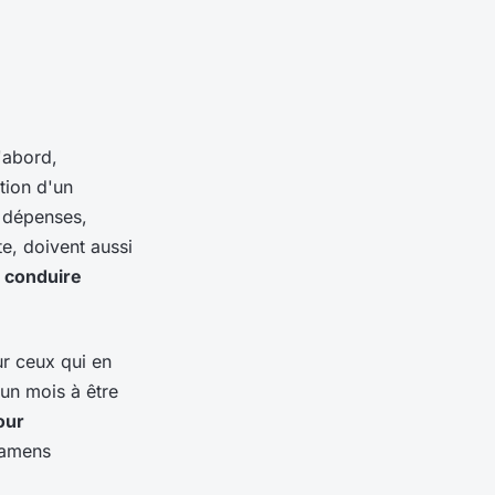
D'abord,
ation d'un
s dépenses,
e, doivent aussi
e conduire
r ceux qui en
un mois à être
our
examens