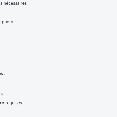
s nécessaires
e photo
s :
s.
ire
requises.